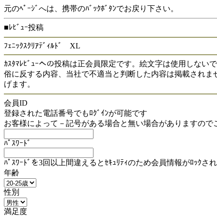
元のﾍﾟｰｼﾞへは、携帯のﾊﾞｯｸﾎﾞﾀﾝでお戻り下さい。
■ﾚﾋﾞｭｰ投稿
ﾌｪﾆｯｸｽｸﾘｱﾃﾞｨﾙﾄﾞ XL
ｶｽﾀﾏﾚﾋﾞｭｰへの投稿は正会員限定です。絵文字は使用しな
俗に反する内容、当社で不適当と判断した内容は掲載されま
げます。
会員ID
登録された電話番号でもﾛｸﾞｲﾝが可能です
お客様によって－記号がある場合と無い場合がありますので
ﾊﾟｽﾜｰﾄﾞ
ﾊﾟｽﾜｰﾄﾞを3回以上間違えるとｾｷｭﾘﾃｨのため会員情報がﾛｯｸさ
年齢
性別
満足度