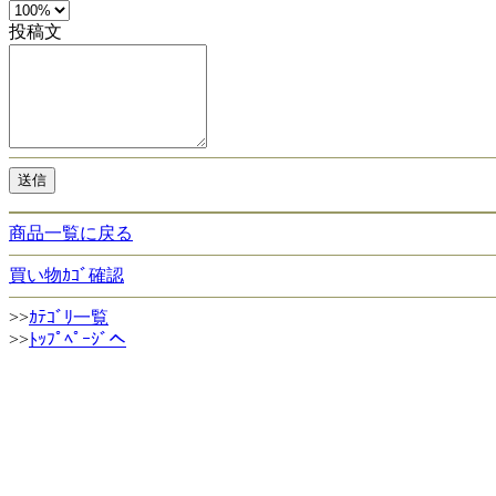
投稿文
商品一覧に戻る
買い物ｶｺﾞ確認
>>
ｶﾃｺﾞﾘ一覧
>>
ﾄｯﾌﾟﾍﾟｰｼﾞへ