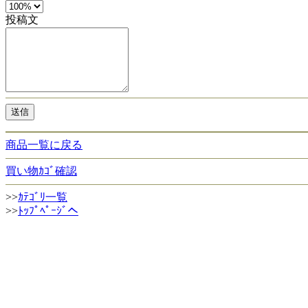
投稿文
商品一覧に戻る
買い物ｶｺﾞ確認
>>
ｶﾃｺﾞﾘ一覧
>>
ﾄｯﾌﾟﾍﾟｰｼﾞへ