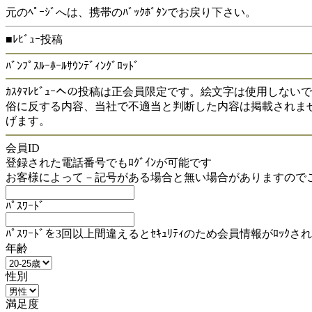
元のﾍﾟｰｼﾞへは、携帯のﾊﾞｯｸﾎﾞﾀﾝでお戻り下さい。
■ﾚﾋﾞｭｰ投稿
ﾊﾞﾝﾌﾟｽﾙｰﾎｰﾙｻｳﾝﾃﾞｨﾝｸﾞﾛｯﾄﾞ
ｶｽﾀﾏﾚﾋﾞｭｰへの投稿は正会員限定です。絵文字は使用しな
俗に反する内容、当社で不適当と判断した内容は掲載されま
げます。
会員ID
登録された電話番号でもﾛｸﾞｲﾝが可能です
お客様によって－記号がある場合と無い場合がありますので
ﾊﾟｽﾜｰﾄﾞ
ﾊﾟｽﾜｰﾄﾞを3回以上間違えるとｾｷｭﾘﾃｨのため会員情報がﾛｯｸさ
年齢
性別
満足度