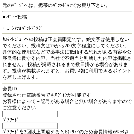
元のﾍﾟｰｼﾞへは、携帯のﾊﾞｯｸﾎﾞﾀﾝでお戻り下さい。
■ﾚﾋﾞｭｰ投稿
ﾕﾆｺｰﾝｱﾅﾙﾊﾞｯﾄﾌﾟﾗｸﾞ
ｶｽﾀﾏﾚﾋﾞｭｰへの投稿は正会員限定です。絵文字は使用しない
でください。投稿文は75から200文字程度にしてください。
具体的な使用法などで薬事法に抵触する恐れがある内容や公
序良俗に反する内容、当社で不適当と判断した内容は掲載さ
れません。 投稿が掲載されるまで数日掛かる場合がありま
す。投稿が掲載されますと、お買い物に利用できるポイント
を差し上げます。
会員ID
登録された電話番号でもﾛｸﾞｲﾝが可能です
お客様によって－記号がある場合と無い場合がありますので
ご注意ください
ﾊﾟｽﾜｰﾄﾞ
ﾊﾟｽﾜｰﾄﾞを3回以上間違えるとｾｷｭﾘﾃｨのため会員情報がﾛｯｸさ