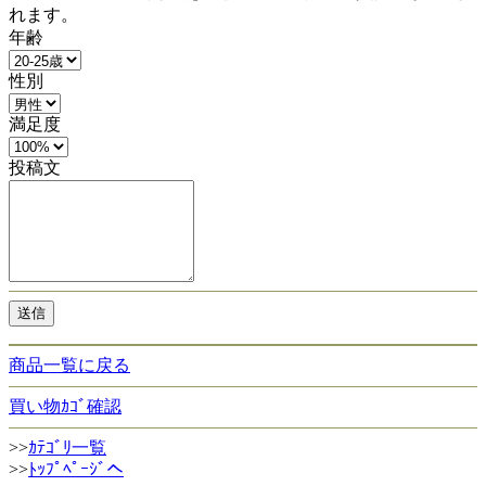
れます。
年齢
性別
満足度
投稿文
商品一覧に戻る
買い物ｶｺﾞ確認
>>
ｶﾃｺﾞﾘ一覧
>>
ﾄｯﾌﾟﾍﾟｰｼﾞへ