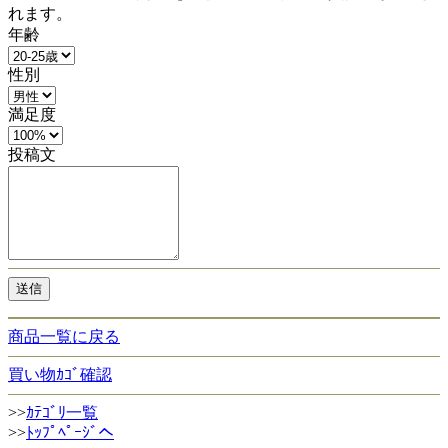
れます。
年齢
性別
満足度
投稿文
商品一覧に戻る
買い物ｶｺﾞ確認
>>
ｶﾃｺﾞﾘ一覧
>>
ﾄｯﾌﾟﾍﾟｰｼﾞへ